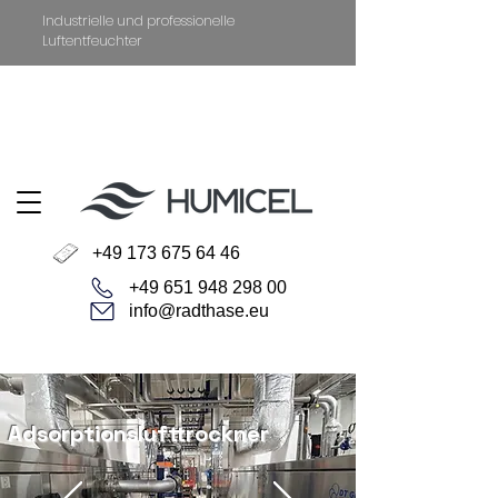
Industrielle und professionelle
Luftentfeuchter
+49 651 94829800
Datenschutz
Impressum
+49 173 675 64 46
+49 651 948 298 00
info@radthase.eu
Adsorptionslufttrockner