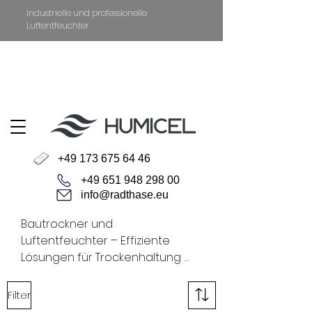
Industrielle und professionelle
Luftentfeuchter
+49 651 94829800
Datenschutz
Impressum
+49 173 675 64 46
+49 651 948 298 00
info@radthase.eu
Bautrockner und 
Luftentfeuchter – Effiziente 
Lösungen für Trockenhaltung 
und Feuchtigkeitskontrolle

Bautrockner und 
Filter
Luftentfeuchter sind essenzielle 