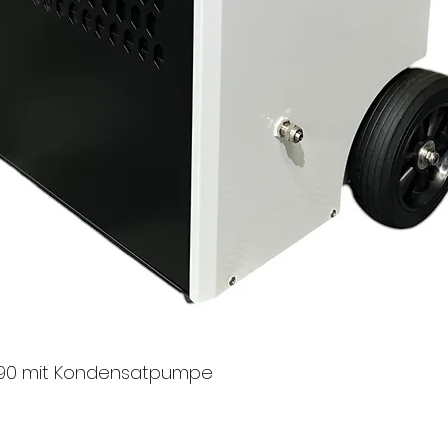
53 kg
ЕU
590x446x843 mm
1 Jahre
mindestens 10 Jahre
OL90 mit Kondensatpumpe