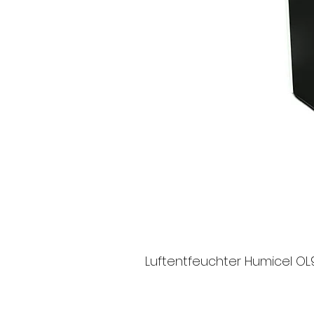
Gewicht, Kg
Land der Markenregistrierung
Abmessungen (L x B x H)
Garantie
Lebensdauer
Luftentfeuchter Humicel 