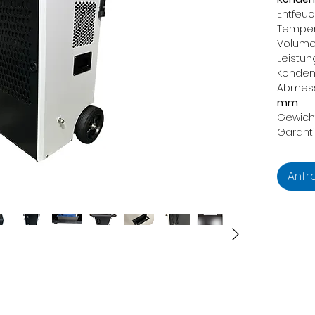
Entfeuc
Temper
Volume
Leistu
Konden
Abmess
mm
Gewich
Garanti
Anfr