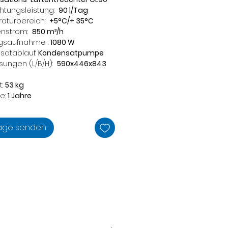
htungsleistung:
90 l/Tag
aturbereich:
+5°C/+ 35°C
nstrom:
850 m³/h
ngsaufnahme :
1080 W
satablauf:
Kondensatpumpe
ungen (L/B/H):
590x446x843
t:
53 kg
e:
1 Jahre
age senden