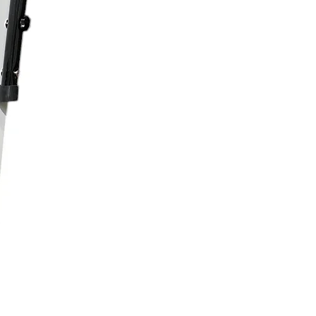
che, kontinuierliche
it: im Bereich von 20-90%
und Luftfeuchtigkeit
uierliche Kondensatableitung