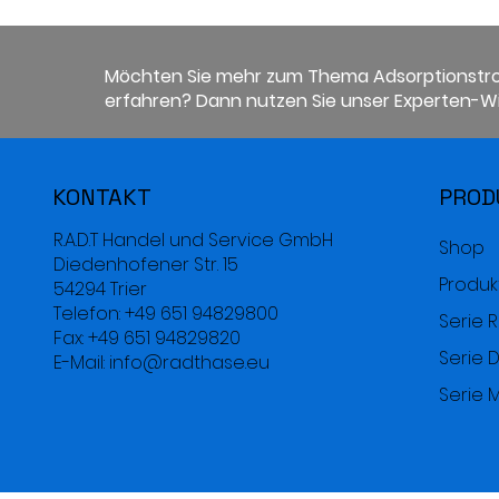
Möchten Sie mehr zum Thema Adsorptionstr
erfahren? Dann nutzen Sie unser Experten-Wi
KONTAKT
PROD
R.A.D.T Handel und Service GmbH
Shop
Diedenhofener Str. 15
Produk
54294 Trier
Telefon: +49 651 94829800
Serie 
Fax: +49 651 94829820
Serie D
E-Mail: info@radthase.eu
Serie 