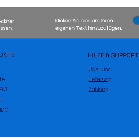
Klicken Sie hier, um Ihren
ockner
ssen.
eigenen Text hinzuzufügen.
UKTE
HILFE & SUPPORT
Über uns
te
Lieferung
Zahlung
RENT
L
MDC