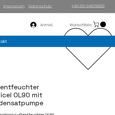
+49 651 94829800
Impressum
Datenschutz
Anmelden
Wunschliste
takt
tentfeuchter
icel OL90 mit
densatpumpe
sations-Luftentfeuchter OL90