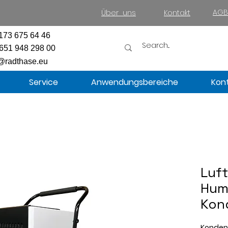
AGB
Über uns
Kontakt
173 675 64 46
651 948 298 00
@radthase.eu
Service
Anwendungsbereiche
Kon
Luf
Hum
Kon
Konden