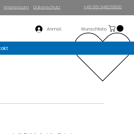
+49 651 94829800
Impressum
Datenschutz
Anmelden
Wunschliste
takt