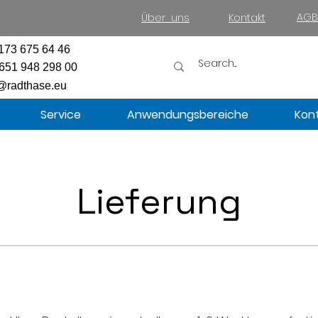
AGB
Über uns
Kontakt
173 675 64 46
651 948 298 00
@radthase.eu
Service
Anwendungsbereiche
Kon
Lieferung