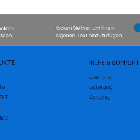
Klicken Sie hier, um Ihren
ockner
ssen.
eigenen Text hinzuzufügen.
UKTE
HILFE & SUPPORT
Über uns
te
Lieferung
Zahlung
RENT
L
MDC