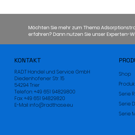
Möchten Sie mehr zum Thema Adsorptionstr
erfahren? Dann nutzen Sie unser Experten-Wi
KONTAKT
PROD
R.A.D.T Handel und Service GmbH
Shop
Diedenhofener Str. 15
Produk
54294 Trier
Telefon: +49 651 94829800
Serie 
Fax: +49 651 94829820
Serie D
E-Mail: info@radthase.eu
Serie 