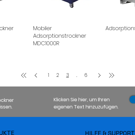
ckner
Mobiler
Adsorption
Adsorptionstrockner
MDC1000R
1
2
3
...
6
Klicken Sie hier, um Ihren
ockner
ssen.
eigenen Text hinzuzufügen.
UKTE
HILFE & SUPPORT