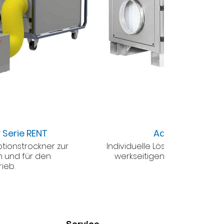
 Serie RENT
Adsorptions-Tro
tionstrockner zur
Individuelle Lösungen nach Kundenwunsc
 und für den
werkseitigen Ausstattung m
ieb.
Regeneratio
Service