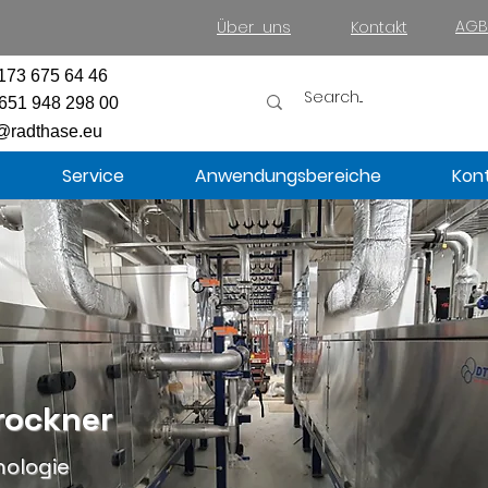
AGB
Über uns
Kontakt
173 675 64 46
651 948 298 00
@radthase.eu
Service
Anwendungsbereiche
Kon
rockner
nologie