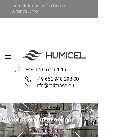
Industrielle und professionelle
Luftentfeuchter
+49 651 94829800
Datenschutz
Impressum
+49 173 675 64 46
+49 651 948 298 00
info@radthase.eu
Adsorptionslufttrockner