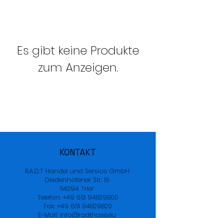
Es gibt keine Produkte
zum Anzeigen.
KONTAKT
R.A.D.T Handel und Service GmbH
Diedenhofener Str. 15
54294 Trier
Telefon:
+49 651 94829800
Fax: +49 651 94829820
E-Mail: info@radthase.eu