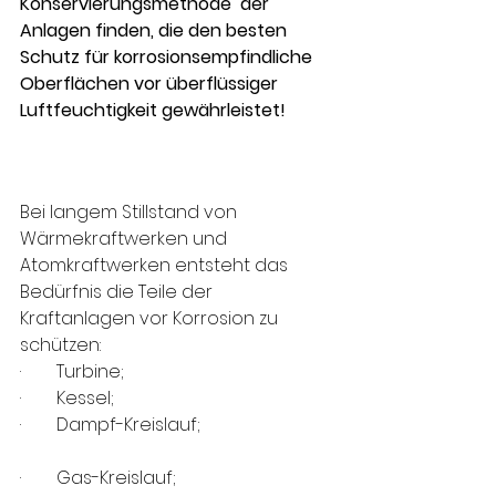
Konservierungsmethode  der 
Anlagen finden, die den besten 
Schutz für korrosionsempfindliche 
Oberflächen vor überflüssiger 
Luftfeuchtigkeit gewährleistet!
Bei langem Stillstand von 
Wärmekraftwerken und 
Atomkraftwerken entsteht das 
Bedürfnis die Teile der 
Kraftanlagen vor Korrosion zu 
schützen:
·        Turbine;                                             
·        Kessel;                                               
·        Dampf-Kreislauf;                     
·        Gas-Kreislauf;                         