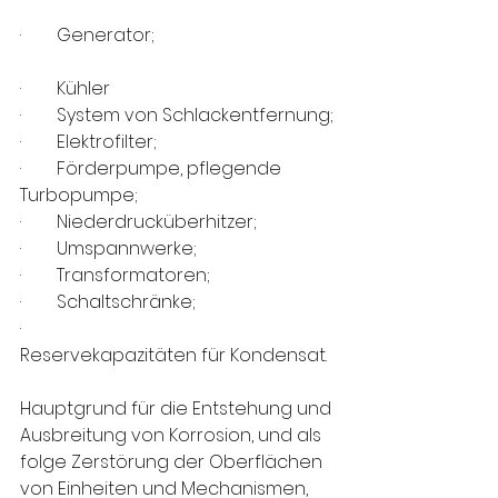
·        Generator;                              
·        Kühler                                                
·        System von Schlackentfernung;
·        Elektrofilter;
·        Förderpumpe, pflegende 
Turbopumpe;
·        Niederdrucküberhitzer;
·        Umspannwerke;
·        Transformatoren;
·        Schaltschränke;
·        
Reservekapazitäten für Kondensat. 
Hauptgrund für die Entstehung und 
Ausbreitung von Korrosion, und als 
folge Zerstörung der Oberflächen 
von Einheiten und Mechanismen, 