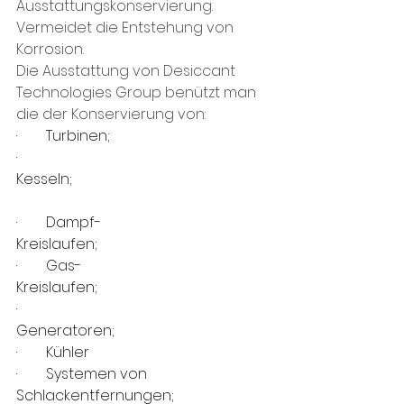
Ausstattungskonservierung. 
Vermeidet die Entstehung von 
Korrosion.
Die Ausstattung von Desiccant 
Technologies Group benützt man 
die der Konservierung von:
·        Turbinen;                                           
·        
Kesseln;                                                       
·        Dampf-
Kreislaufen;                            
·        Gas-
Kreislaufen;                                            
·        
Generatoren;                                     
·        Kühler                                                
·        Systemen von 
Schlackentfernungen;