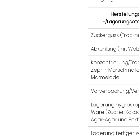
Herstellungs
-/Lagerungset
Zuckerguss (Trockn
Abkühlung (mit Wal
Konzentrierung/Tro
Zephir, Marschmallo
Marmelade
Vorverpackung/Ve
Lagerung hygroskop
Ware (Zucker, Kakao
Agar-Agar und Pekt
Lagerung fertiger 