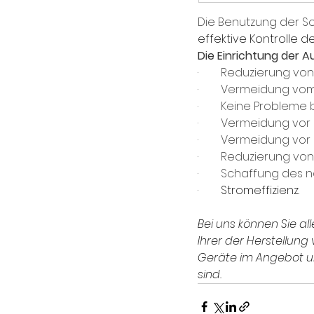
Die Benutzung der S
effektive Kontrolle 
Die Einrichtung der 
·        Reduzierung vo
·        Vermeidung 
·        Keine Probl
·        Vermeidung vo
·        Vermeidung v
·        Reduzierung 
·        Schaffung de
·        
Stromeffizienz
.
Bei uns können Sie all
Ihrer der Herstellung
Geräte im Angebot un
sind.