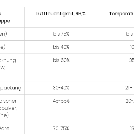
 
Luftfeuchtigkeit, RH,%
Temperatu
appe
en)
bis 75%
bis
ze)
bis 40%
1
cknung: 
bis 60%
3
w, 
rpackung
30-40%
21 -
ischer 
45-55%
20-
pulver, 
ine)
Ware
70-75%
1