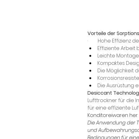
Vorteile der Sorptio
·        Hohe Effizien
Effiziente Arbeit
Leichte Montage
Kompaktes Design
Die Möglichkeit d
Korrosionsresisten
Die Ausrüstung e
Desiccant Technologi
Lufttrockner für die I
für eine effiziente Lu
Konditoreiwaren her
.
Die Anwendung der Te
und Aufbewahrungsort
Bedingungen für ein