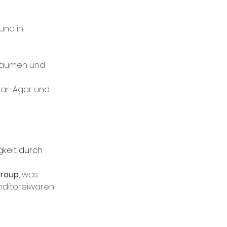
und in 
sräumen und 
Agar-Agar und 
gkeit durch 
Group
, was 
nditoreiwaren 