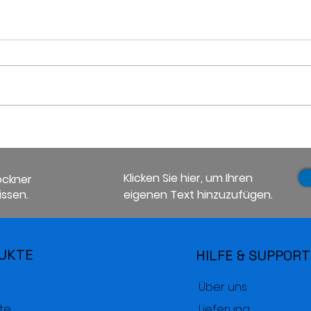
Kontrolle der
Kont
Luftfeuchtigkeit bei der
Luft
Aufbewahrung von Pelz
Auf
und Pelzwaren
Kons
Klicken Sie hier, um Ihren
ockner
Mili
ssen.
eigenen Text hinzuzufügen.
Mili
UKTE
HILFE & SUPPORT
Über uns
te
Lieferung