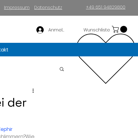
+49 651 94829800
Impressum
Datenschutz
Anmelden
Wunschliste
takt
i der
Zephir
schlimmern?Wie 