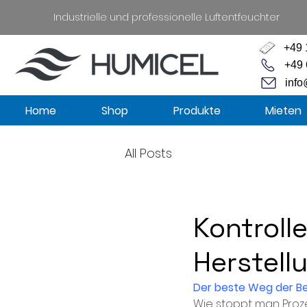
Industrielle und professionelle Luftentfeuchter
+49 
+49 
info
Home
Shop
Produkte
Mieten
All Posts
Kontroll
Herstell
Der beste Weg der Bes
Wie stoppt man Proze