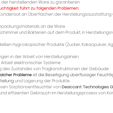
 der herstellenden Ware zu garantieren.
euchtigkeit führt zu folgenden Problemen:
on Kondensat an Oberflächen der Herstellungsausstattung 
 Verpackungsmaterials an die Ware.
on Schimmel und Bakterien auf dem Produkt, in Herstellung
Zerfließen hygroskopischer Produkte (Zucker, Kakaopulver, 
ungen in der Arbeit von Herstellungslinien.
der Arbeit elektronischer Systeme.
rung des Zustandes von Tragkonstruktionen der Gebäude.
solcher Probleme 
ist die Beseitigung überflüssiger Feuchti
tellung
 und Lagerung der Produkte.
sen Sorptionsentfeuchter von 
Desiccant Technologies 
und effizienten Gebrauch im Herstellungsprozess von Ko