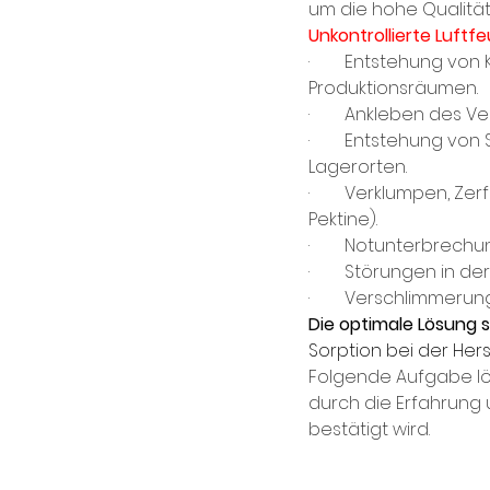
um die hohe Qualität
Unkontrollierte Luftf
·        Entstehung v
Produktionsräumen.
·        Ankleben des
·        Entstehung v
Lagerorten.
·        Verklumpen, 
Pektine).
·        Notunterbrech
·        Störungen in 
·        Verschlimme
Die optimale Lösung 
Sorption bei der Hers
Folgende Aufgabe lö
durch die Erfahrung 
bestätigt wird.