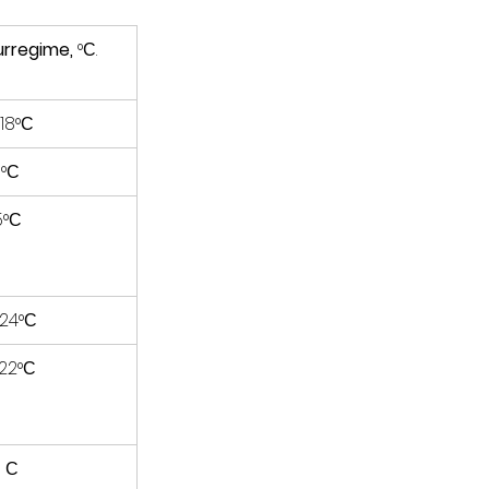
rregime, 
°С.
 18°С
0°С
5°С
 24°С
22°С
8 С