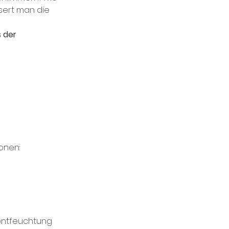
sert man die 
 der 
onen:
entfeuchtung 