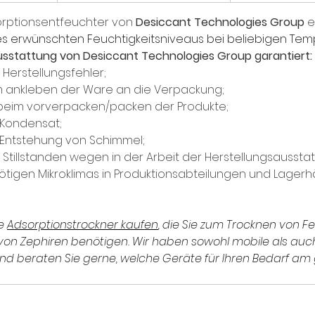
orptionsentfeuchter von 
Desiccant Technologies Group 
e
des erwünschten Feuchtigkeitsniveaus bei beliebigen Te
Ausstattung von
Desiccant Technologies Group garantiert:
n Herstellungsfehler;
vom ankleben der Ware an die Verpackung;
eme beim vorverpacken/packen der Produkte;
r Kondensat;
or Entstehung von Schimmel;
von Stillstanden wegen in der Arbeit der Herstellungsaussta
s nötigen Mikroklimas in Produktionsabteilungen und Lager
e 
Adsorptionstrockner kaufen
, die Sie zum Trocknen von Fe
 von Zephiren benötigen. Wir haben sowohl mobile als auc
d beraten Sie gerne, welche Geräte für Ihren Bedarf am