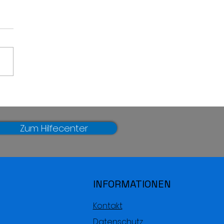
rolle der
feuchtigkeit bei der
bewahrung und
ervierung der
Zum Hilfecenter
tärtechnik und
tärausrüstung
INFORMATIONEN
Kontakt
Datenschutz