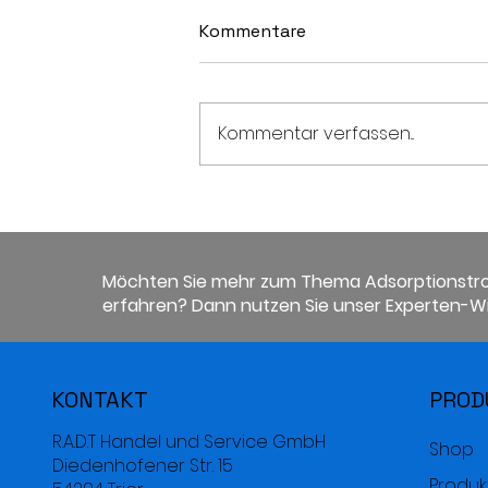
Kommentare
Kommentar verfassen...
Kontrolle der
Luftfeuchtigkeit:
Schiffsreparatur und
Schiffsbau.
Möchten Sie mehr zum Thema Adsorptionstr
Warentransport auf dem
erfahren? Dann nutzen Sie unser Experten-Wi
Seeweg.
KONTAKT
PROD
R.A.D.T Handel und Service GmbH
Shop
Diedenhofener Str. 15
Produk