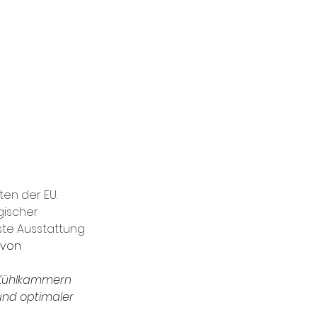
ten der EU.
gischer 
uste Ausstattung 
 von 
 Kühlkammern 
und optimaler 