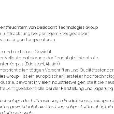
nsentfeuchtern von Desiccant Technologies Group
z der Lufttrocknung bei geringem Energiebedarf.
 bei niedrigen Temperaturen.
.
 und ein kleines Gewicht.
er Vollautomatisierung der Feuchtigkeitskontrolle.
ter Korpus (Edelstahl, Aluzink).
ntspricht allen tätigen Vorschriften und Qualitätsstandar
es Group - 
ist ein europäischer Hersteller hochtechnolo
ndustrie
, bewahrt in vielen Industriezweigen, 
stellt die ne
ftfeuchtigkeitskontrolle
 bei der Herstellung und Lagerung
chnologie der Lufttrocknung in Produktionsabteilungen,
en gewährleistet die Erhaltung nötiger Luftfeuchtigkeit 
en Luftaustausch
: