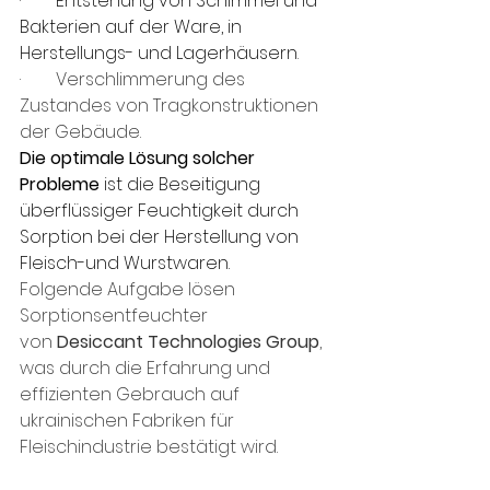
·        
Entstehung von Schimmel und 
Bakterien auf der Ware, in 
Herstellungs- und Lagerhäusern
.
·        Verschlimmerung des 
Zustandes von Tragkonstruktionen 
der Gebäude.
Die optimale Lösung solcher 
Probleme 
ist die Beseitigung 
überflüssiger Feuchtigkeit durch 
Sorption bei der Herstellung von 
Fleisch-und Wurstwaren.
Folgende Aufgabe lösen 
Sorptionsentfeuchter 
von 
Desiccant Technologies Group
, 
was durch die Erfahrung und 
effizienten Gebrauch auf 
ukrainischen Fabriken für 
Fleischindustrie bestätigt wird.