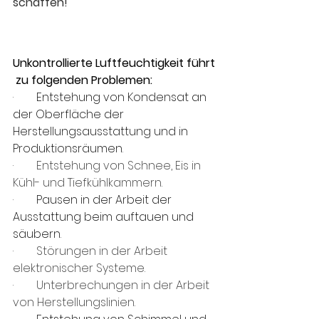
schaffen!
Unkontrollierte Luftfeuchtigkeit führt
 zu folgenden Problemen:
·        
Entstehung von Kondensat an 
der Oberfläche der 
Herstellungsausstattung und in 
Produktionsräumen
.
·        Entstehung von Schnee, Eis in 
Kühl- und Tiefkühlkammern.
·        
Pausen in der Arbeit der 
Ausstattung beim auftauen und 
säubern
.
·        Störungen in der Arbeit 
elektronischer Systeme.
·        Unterbrechungen in der Arbeit 
von Herstellungslinien.