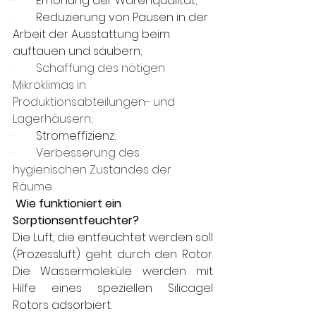
·        
Erhöhung der Warenqualität
;
·        
Reduzierung von Pausen in der 
Arbeit der Ausstattung beim 
auftauen und säubern
;
·        Schaffung des nötigen 
Mikroklimas in 
Produktionsabteilungen- und 
Lagerhäusern;
·        
Stromeffizienz
;
·        Verbesserung des 
hygienischen Zustandes der 
Räume.
 Wie funktioniert ein 
Sorptionsentfeuchter?
Die Luft, die entfeuchtet werden soll 
(Prozessluft) geht durch den Rotor. 
Die Wassermoleküle werden mit 
Hilfe eines speziellen Silicagel 
Rotors adsorbiert.