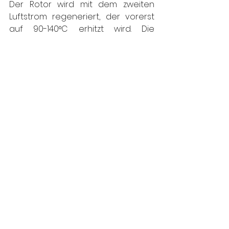
Der Rotor wird mit dem zweiten 
Luftstrom regeneriert, der vorerst 
auf 90-140°C erhitzt wird. Die 
Feuchtigkeit verlässt den Raum in 
Form warmer, feuchter Luft.
Verkauf
 und 
Service
 von 
Adsorptions-Rotationstrocknern 
der 
Desiccant Technologies Group