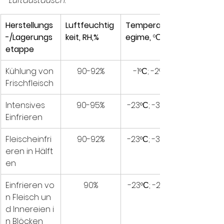
Luftaustausch:
Herstellungs 
Luftfeuchtig
Temperaturr
-/Lagerungs
keit, RH,%
egime, 
°С.
etappe
Kühlung von 
90-92%
-1°С; -2°С
Frischfleisch
Intensives 
90-95%
-23°С; -30°С
Einfrieren
Fleischeinfri
90-92%
-23°С; -35°С
eren in Hälft
en 
Einfrieren vo
90%
-23°С; -27°С
n Fleisch un
d Innereien i
n Blöcken